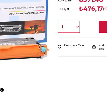
₺571,40
KDV Dahil
₺476,17
(
TL Fiyat
Favorilere Ekle
İstek 
Ekle