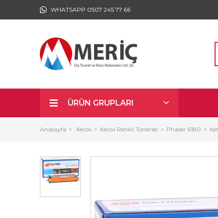
WHATSAPP 0507 245 77 66
ÜRÜN GRUPLARI
Anasayfa
Xerox
Xerox Renkli Tonerler
Phaser 6180
Xe