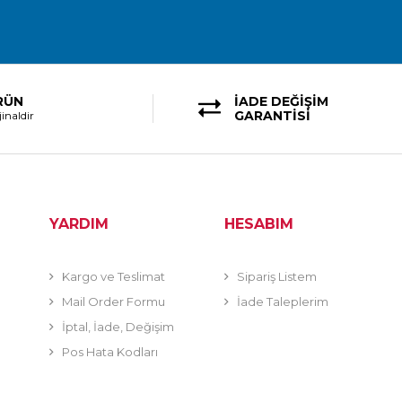
RÜN
İADE DEĞİŞİM
GARANTİSİ
inaldir
YARDIM
HESABIM
Kargo ve Teslimat
Sipariş Listem
Mail Order Formu
İade Taleplerim
İptal, İade, Değişim
Pos Hata Kodları