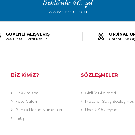
Sektörde 46. yıl
www.meric.com
GÜVENLİ ALIŞVERİŞ
ORJİNAL Ü
266 Bit SSL Sertifikası ile
Garantili ve Orj
BİZ KİMİZ?
SÖZLEŞMELER
Hakkımızda
Gizlilik Bildirgesi
Foto Galeri
Mesafeli Satış Sözleşmesi
Banka Hesap Numaraları
Üyelik Sözleşmesi
İletişim