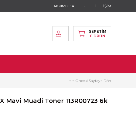
HAKKIMIZDA
İLETİŞİM
SEPETIM
0
ÜRÜN
< < Önceki Sayfaya Dön
X Mavi Muadi Toner 113R00723 6k