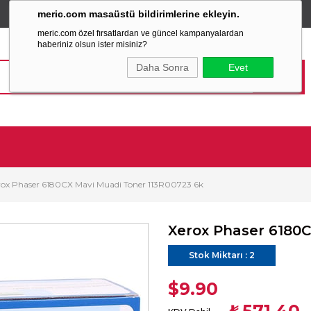
meric.com masaüstü bildirimlerine ekleyin.
TÜM ALIŞVERİŞLERİNİZDE
SABİT KARGO ÜCRETİ
meric.com özel fırsatlardan ve güncel kampanyalardan
haberiniz olsun ister misiniz?
Daha Sonra
Evet
rox Phaser 6180CX Mavi Muadi Toner 113R00723 6k
Xerox Phaser 6180C
Stok Miktarı
:
2
$9.90