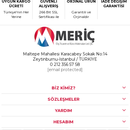
UYGUN KARGO
GÜVENLİ
ORJİNAL ÜRÜN
İADE DEĞİŞİM
ÜCRETİ
ALIŞVERİŞ
GARANTİSİ
Türkiye'nin Her
266 Bit SSL
Garantili ve
Yerine
Sertifikası ile
Orjinaldir
Maltepe Mahallesi Karacabey Sokak No:14
Zeytinburnu-İstanbul / TÜRKİYE
0 212 356 57 58
[email protected]
BİZ KİMİZ?
SÖZLEŞMELER
YARDIM
HESABIM