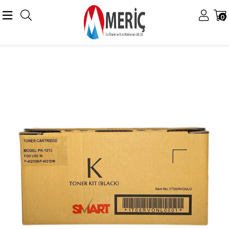
0
Anasayfa
Utax/Triumph-Adler
Utax Siyah Beyaz Tonerler
Utax-Triumph Adler PK-1013 Smart Toner P-4021DN P-4021DW