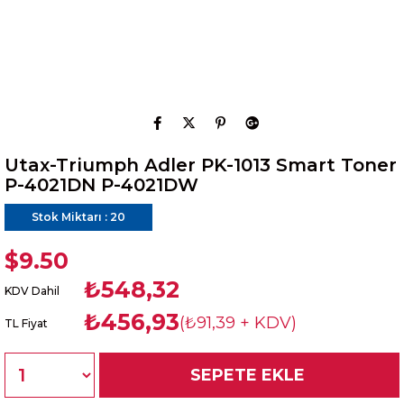
Utax-Triumph Adler PK-1013 Smart Toner
P-4021DN P-4021DW
Stok Miktarı
:
20
$9.50
₺548,32
KDV Dahil
₺456,93
(₺91,39 + KDV)
TL Fiyat