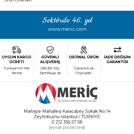
Ürün Önerileri
Sektörde 46. yıl
www.meric.com
UYGUN KARGO
GÜVENLİ
ORJİNAL ÜRÜN
İADE DEĞİŞİM
ÜCRETİ
ALIŞVERİŞ
GARANTİSİ
Türkiye'nin Her
266 Bit SSL
Garantili ve
Yerine
Sertifikası ile
Orjinaldir
Maltepe Mahallesi Karacabey Sokak No:14
Zeytinburnu-İstanbul / TÜRKİYE
0 212 356 57 58
[email protected]