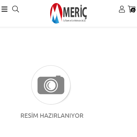
0
Anasayfa
Utax/Triumph-Adler
Utax Renkli Tonerler
Utax CK-8541 Smart Siyah Toner Utax/TA 3509ci