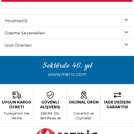
Yorumlar
(0)
Ödeme Seçenekleri
Ürün Önerileri
Sektörde 46. yıl
www.meric.com
UYGUN KARGO
GÜVENLİ
ORJİNAL ÜRÜN
İADE DEĞİŞİM
ÜCRETİ
ALIŞVERİŞ
GARANTİSİ
Türkiye'nin Her
266 Bit SSL
Garantili ve
Yerine
Sertifikası ile
Orjinaldir