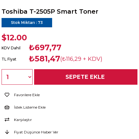
Toshiba T-2505P Smart Toner
Stok Miktarı
:
73
$12.00
₺697,77
KDV Dahil
₺581,47
(₺116,29 + KDV)
TL Fiyat
Favorilere Ekle
İstek Listeme Ekle
Karşılaştır
Fiyat Düşünce Haber Ver