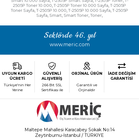
Smart 10.000 Sayfa
T-2505P Smart Sayfa
T-2505P Toner
T-
,
,
,
2505P Toner 10.000
T-2505P Toner 10.000 Sayfa
T-2505P
,
,
Toner Sayfa
T-2505P 10.000
T-2505P 10.000 Sayfa
T-2505P
,
,
,
Sayfa
Smart
Smart Toner
Toner
,
,
,
,
Sektörde 46. yıl
www.meric.com
UYGUN KARGO
GÜVENLİ
ORJİNAL ÜRÜN
İADE DEĞİŞİM
ÜCRETİ
ALIŞVERİŞ
GARANTİSİ
Türkiye'nin Her
266 Bit SSL
Garantili ve
Yerine
Sertifikası ile
Orjinaldir
Maltepe Mahallesi Karacabey Sokak No:14
Zeytinburnu-İstanbul / TÜRKİYE