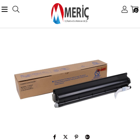
0
Anasayfa
Toshiba
Toshiba Dijital Toner
T-2505 Toner
Toshiba T-2505P Smart Toner