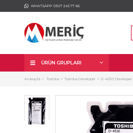
WHATSAPP 0507 245 77 66
ÜRÜN GRUPLARI
Anasayfa
Toshiba
Toshiba Developer
D-4530 Developer