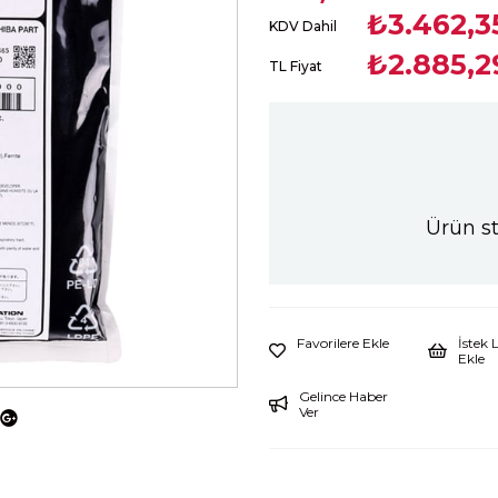
₺3.462,3
KDV Dahil
₺2.885,2
TL Fiyat
Ürün s
Favorilere Ekle
İstek 
Ekle
Gelince Haber
Ver