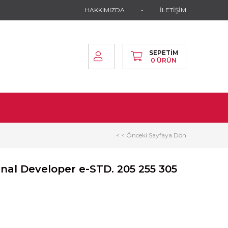
HAKKIMIZDA
İLETİŞİM
SEPETIM
0
ÜRÜN
< < Önceki Sayfaya Dön
inal Developer e-STD. 205 255 305