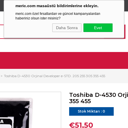
meric.com masaüstü bildirimlerine ekleyin.
TÜM ALIŞVERİŞLERİNİZDE
SABİT KARGO ÜCRETİ
meric.com özel fırsatlardan ve güncel kampanyalardan
haberiniz olsun ister misiniz?
Daha Sonra
Evet
Toshiba D-4530 Orjinal Developer e-STD. 205 255 305 355 455
Toshiba D-4530 Orj
355 455
Stok Miktarı
:
0
€51,50