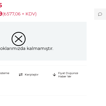
5
9
(₺577,06 + KDV)
toklarımızda kalmamıştır.
Listeme
Fiyat Düşünce
Karşılaştır
Haber Ver