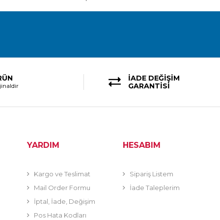
RÜN
İADE DEĞİŞİM
GARANTİSİ
inaldir
YARDIM
HESABIM
Kargo ve Teslimat
Sipariş Listem
Mail Order Formu
İade Taleplerim
İptal, İade, Değişim
Pos Hata Kodları