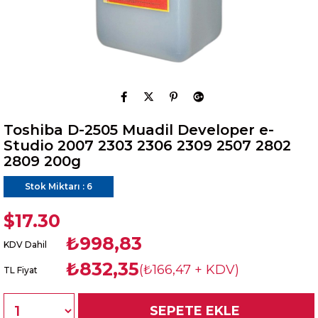
Toshiba D-2505 Muadil Developer e-
Studio 2007 2303 2306 2309 2507 2802
2809 200g
Stok Miktarı
:
6
$17.30
₺998,83
KDV Dahil
₺832,35
(₺166,47 + KDV)
TL Fiyat