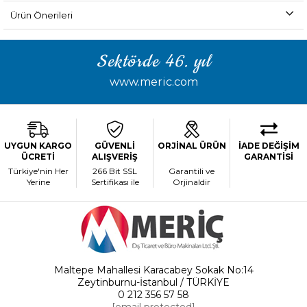
Ürün Önerileri
Sektörde 46. yıl
www.meric.com
UYGUN KARGO
GÜVENLİ
ORJİNAL ÜRÜN
İADE DEĞİŞİM
ÜCRETİ
ALIŞVERİŞ
GARANTİSİ
Türkiye'nin Her
266 Bit SSL
Garantili ve
Yerine
Sertifikası ile
Orjinaldir
Maltepe Mahallesi Karacabey Sokak No:14
Zeytinburnu-İstanbul / TÜRKİYE
0 212 356 57 58