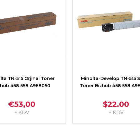
lta TN-515 Orjinal Toner
Minolta-Develop TN-515 
zhub 458 558 A9E8050
Toner Bizhub 458 558 A9
€53,00
$22.00
+ KDV
+ KDV