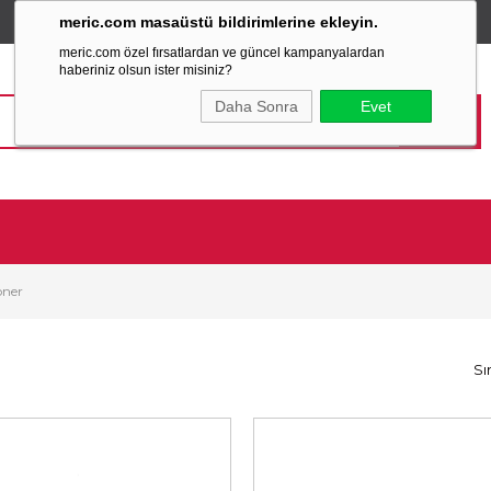
meric.com masaüstü bildirimlerine ekleyin.
TÜM ALIŞVERİŞLERİNİZDE
SABİT KARGO ÜCRETİ
meric.com özel fırsatlardan ve güncel kampanyalardan
haberiniz olsun ister misiniz?
Daha Sonra
Evet
oner