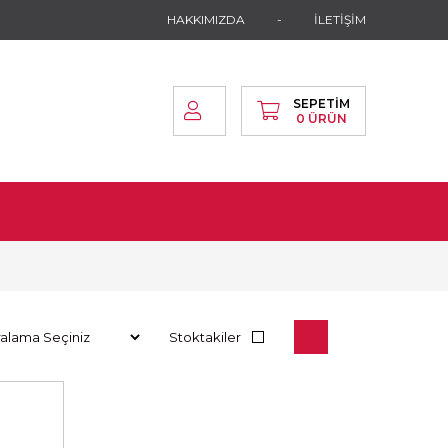
HAKKIMIZDA
İLETİŞİM
SEPETIM
0
ÜRÜN
Stoktakiler