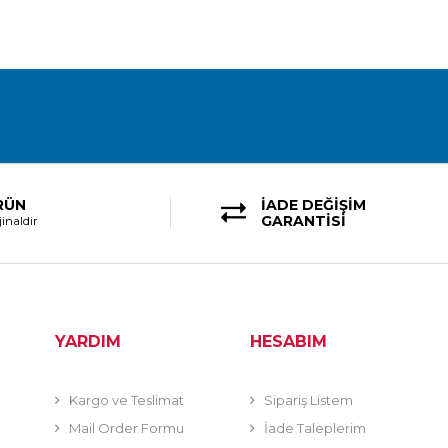
RÜN
İADE DEĞİŞİM
GARANTİSİ
inaldir
YARDIM
HESABIM
Kargo ve Teslimat
Sipariş Listem
Mail Order Formu
İade Taleplerim