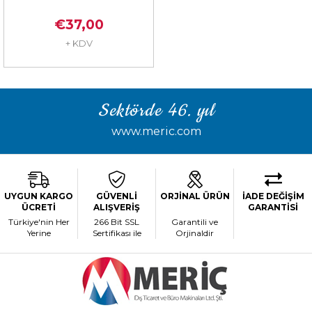
€37,00
+ KDV
Sektörde 46. yıl
www.meric.com
UYGUN KARGO
GÜVENLİ
ORJİNAL ÜRÜN
İADE DEĞİŞİM
ÜCRETİ
ALIŞVERİŞ
GARANTİSİ
Türkiye'nin Her
266 Bit SSL
Garantili ve
Yerine
Sertifikası ile
Orjinaldir