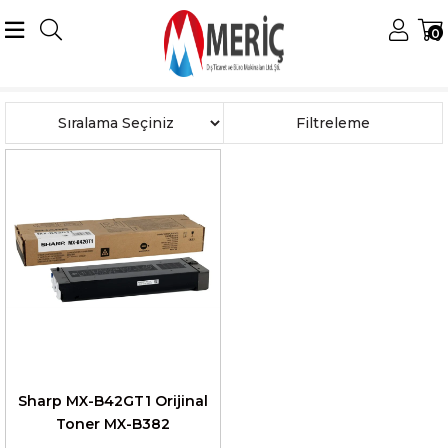
0
Anasayfa
Sharp
Sharp Digital Tonerler
MX-B382 Toner
Sıralama
Filtreleme
Sharp MX-B42GT1 Orijinal
Toner MX-B382