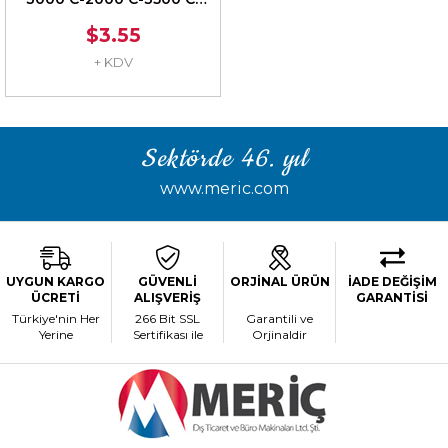
4500
$3.55
+ KDV
Sektörde 46. yıl
www.meric.com
UYGUN KARGO
GÜVENLİ
ORJİNAL ÜRÜN
İADE DEĞİŞİM
ÜCRETİ
ALIŞVERİŞ
GARANTİSİ
Türkiye'nin Her
266 Bit SSL
Garantili ve
Yerine
Sertifikası ile
Orjinaldir