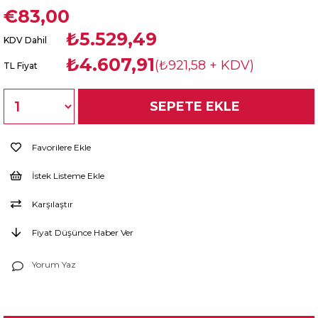
€83,00
₺5.529,49
KDV Dahil
₺4.607,91
(₺921,58 + KDV)
TL Fiyat
Favorilere Ekle
İstek Listeme Ekle
Karşılaştır
Fiyat Düşünce Haber Ver
Yorum Yaz