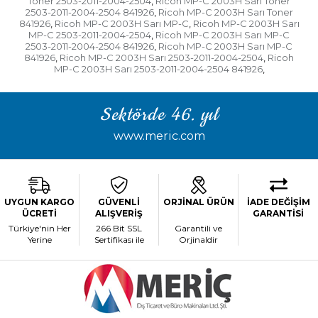
Toner 2503-2011-2004-2504
Ricoh MP-C 2003H Sarı Toner
,
2503-2011-2004-2504 841926
Ricoh MP-C 2003H Sarı Toner
,
841926
Ricoh MP-C 2003H Sarı MP-C
Ricoh MP-C 2003H Sarı
,
,
MP-C 2503-2011-2004-2504
Ricoh MP-C 2003H Sarı MP-C
,
2503-2011-2004-2504 841926
Ricoh MP-C 2003H Sarı MP-C
,
841926
Ricoh MP-C 2003H Sarı 2503-2011-2004-2504
Ricoh
,
,
MP-C 2003H Sarı 2503-2011-2004-2504 841926
,
Sektörde 46. yıl
www.meric.com
UYGUN KARGO
GÜVENLİ
ORJİNAL ÜRÜN
İADE DEĞİŞİM
ÜCRETİ
ALIŞVERİŞ
GARANTİSİ
Türkiye'nin Her
266 Bit SSL
Garantili ve
Yerine
Sertifikası ile
Orjinaldir