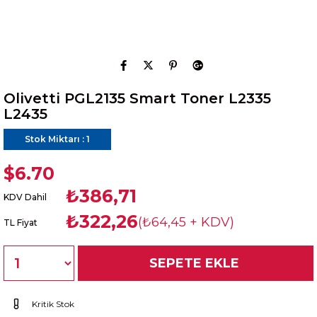
Olivetti PGL2135 Smart Toner L2335
L2435
Stok Miktarı
:
1
$6.70
₺386,71
KDV Dahil
₺322,26
(₺64,45 + KDV)
TL Fiyat
Kritik Stok