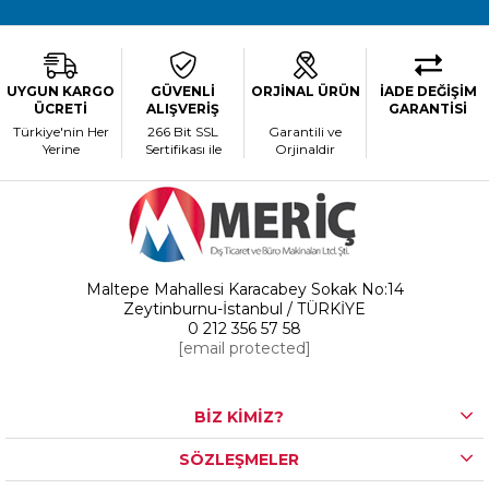
UYGUN KARGO
GÜVENLİ
ORJİNAL ÜRÜN
İADE DEĞİŞİM
ÜCRETİ
ALIŞVERİŞ
GARANTİSİ
Türkiye'nin Her
266 Bit SSL
Garantili ve
Yerine
Sertifikası ile
Orjinaldir
Maltepe Mahallesi Karacabey Sokak No:14
Zeytinburnu-İstanbul / TÜRKİYE
0 212 356 57 58
[email protected]
BİZ KİMİZ?
SÖZLEŞMELER