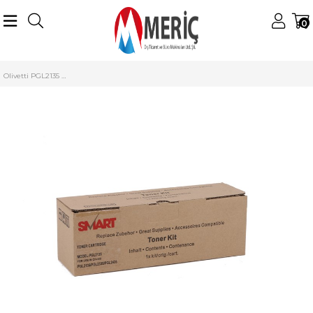
0
Anasayfa
Olivetti
Olivetti Siyah Beyaz Tonerler
PGL-2135 Toner
Olivetti PGL2135 Smart Toner L2335 L2435