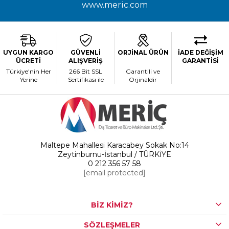
www.meric.com
UYGUN KARGO
GÜVENLİ
ORJİNAL ÜRÜN
İADE DEĞİŞİM
ÜCRETİ
ALIŞVERİŞ
GARANTİSİ
Türkiye'nin Her
266 Bit SSL
Garantili ve
Yerine
Sertifikası ile
Orjinaldir
Maltepe Mahallesi Karacabey Sokak No:14
Zeytinburnu-İstanbul / TÜRKİYE
0 212 356 57 58
[email protected]
BİZ KİMİZ?
SÖZLEŞMELER