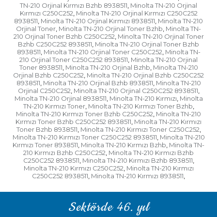
TN-210 Orjinal Kırmızı Bzhb 8938511
Minolta TN-210 Orjinal
,
Kırmızı C250C252
Minolta TN-210 Orjinal Kırmızı C250C252
,
8938511
Minolta TN-210 Orjinal Kırmızı 8938511
Minolta TN-210
,
,
Orjinal Toner
Minolta TN-210 Orjinal Toner Bzhb
Minolta TN-
,
,
210 Orjinal Toner Bzhb C250C252
Minolta TN-210 Orjinal Toner
,
Bzhb C250C252 8938511
Minolta TN-210 Orjinal Toner Bzhb
,
8938511
Minolta TN-210 Orjinal Toner C250C252
Minolta TN-
,
,
210 Orjinal Toner C250C252 8938511
Minolta TN-210 Orjinal
,
Toner 8938511
Minolta TN-210 Orjinal Bzhb
Minolta TN-210
,
,
Orjinal Bzhb C250C252
Minolta TN-210 Orjinal Bzhb C250C252
,
8938511
Minolta TN-210 Orjinal Bzhb 8938511
Minolta TN-210
,
,
Orjinal C250C252
Minolta TN-210 Orjinal C250C252 8938511
,
,
Minolta TN-210 Orjinal 8938511
Minolta TN-210 Kırmızı
Minolta
,
,
TN-210 Kırmızı Toner
Minolta TN-210 Kırmızı Toner Bzhb
,
,
Minolta TN-210 Kırmızı Toner Bzhb C250C252
Minolta TN-210
,
Kırmızı Toner Bzhb C250C252 8938511
Minolta TN-210 Kırmızı
,
Toner Bzhb 8938511
Minolta TN-210 Kırmızı Toner C250C252
,
,
Minolta TN-210 Kırmızı Toner C250C252 8938511
Minolta TN-210
,
Kırmızı Toner 8938511
Minolta TN-210 Kırmızı Bzhb
Minolta TN-
,
,
210 Kırmızı Bzhb C250C252
Minolta TN-210 Kırmızı Bzhb
,
C250C252 8938511
Minolta TN-210 Kırmızı Bzhb 8938511
,
,
Minolta TN-210 Kırmızı C250C252
Minolta TN-210 Kırmızı
,
C250C252 8938511
Minolta TN-210 Kırmızı 8938511
,
,
Sektörde 46. yıl