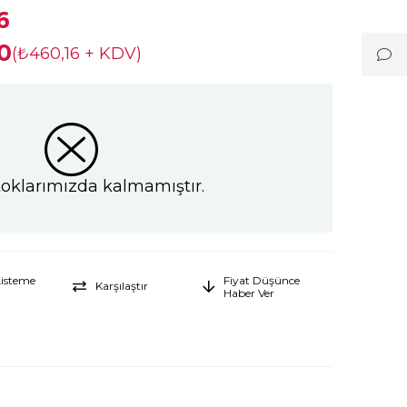
6
0
(₺460,16 + KDV)
toklarımızda kalmamıştır.
Listeme
Fiyat Düşünce
Karşılaştır
Haber Ver