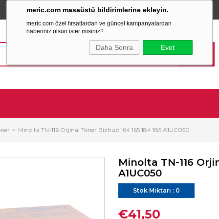
meric.com masaüstü bildirimlerine ekleyin.
TÜM ALIŞVERİŞLERİNİZDE
SABİT KARGO ÜCRETİ
meric.com özel fırsatlardan ve güncel kampanyalardan
haberiniz olsun ister misiniz?
Daha Sonra
Evet
oner
Minolta TN-116 Orjinal Toner Bizhub 164 165 184 185 A1UC050
Minolta TN-116 Orji
A1UC050
Stok Miktarı
:
0
€41,50