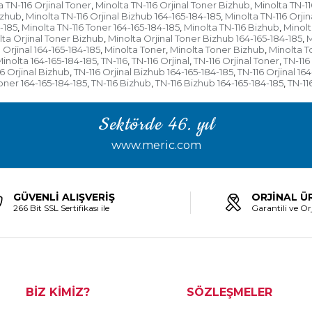
a TN-116 Orjinal Toner
Minolta TN-116 Orjinal Toner Bizhub
Minolta TN-11
,
,
izhub
Minolta TN-116 Orjinal Bizhub 164-165-184-185
Minolta TN-116 Orjin
,
,
-185
Minolta TN-116 Toner 164-165-184-185
Minolta TN-116 Bizhub
Minolt
,
,
,
lta Orjinal Toner Bizhub
Minolta Orjinal Toner Bizhub 164-165-184-185
M
,
,
 Orjinal 164-165-184-185
Minolta Toner
Minolta Toner Bizhub
Minolta T
,
,
,
inolta 164-165-184-185
TN-116
TN-116 Orjinal
TN-116 Orjinal Toner
TN-116
,
,
,
,
16 Orjinal Bizhub
TN-116 Orjinal Bizhub 164-165-184-185
TN-116 Orjinal 16
,
,
oner 164-165-184-185
TN-116 Bizhub
TN-116 Bizhub 164-165-184-185
TN-11
,
,
,
Sektörde 46. yıl
www.meric.com
GÜVENLİ ALIŞVERİŞ
ORJİNAL Ü
266 Bit SSL Sertifikası ile
Garantili ve Orj
BİZ KİMİZ?
SÖZLEŞMELER