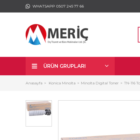
WHATSAPP 0507 245 77 66
ÜRÜN GRUPLARI
Anasayfa
Konica Minolta
Minolta Digital Toner
TN-116 T