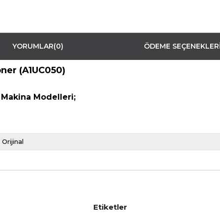
YORUMLAR
(0)
ÖDEME SEÇENEKLER
oner (A1UC050)
 Makina Modelleri;
Orijinal
Etiketler