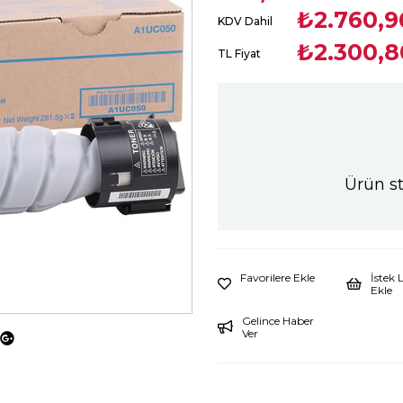
₺2.760,9
KDV Dahil
₺2.300,8
TL Fiyat
Ürün s
Favorilere Ekle
İstek 
Ekle
Gelince Haber
Ver