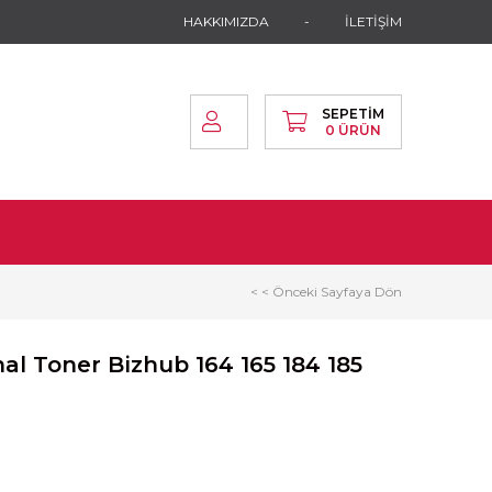
HAKKIMIZDA
İLETİŞİM
SEPETIM
0
ÜRÜN
< < Önceki Sayfaya Dön
nal Toner Bizhub 164 165 184 185