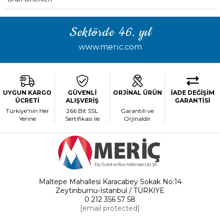
Sektörde 46. yıl
www.meric.com
UYGUN KARGO
GÜVENLİ
ORJİNAL ÜRÜN
İADE DEĞİŞİM
ÜCRETİ
ALIŞVERİŞ
GARANTİSİ
Türkiye'nin Her
266 Bit SSL
Garantili ve
Yerine
Sertifikası ile
Orjinaldir
Maltepe Mahallesi Karacabey Sokak No:14
Zeytinburnu-İstanbul / TÜRKİYE
0 212 356 57 58
[email protected]