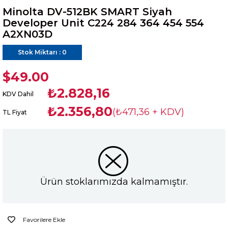
Minolta DV-512BK SMART Siyah
Developer Unit C224 284 364 454 554
A2XN03D
Stok Miktarı
:
0
$49.00
₺2.828,16
KDV Dahil
₺2.356,80
(₺471,36 + KDV)
TL Fiyat
Ürün stoklarımızda kalmamıştır.
Favorilere Ekle