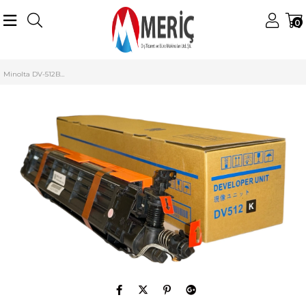
0
Anasayfa
Konica Minolta
Minolta Starter (Developer)
DV-512/C224 Starter
Minolta DV-512BK SMART Siyah Developer Unit C224 284 364 454 554 A2XN03D