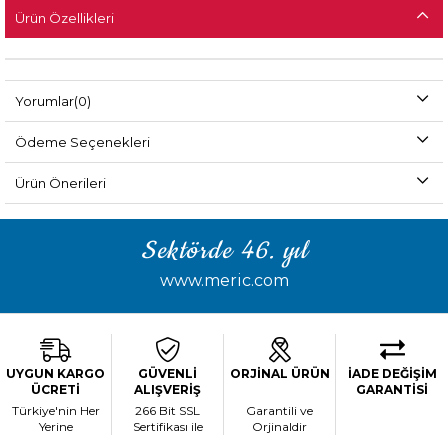
Ürün Özellikleri
Yorumlar
(0)
Ödeme Seçenekleri
Ürün Önerileri
Sektörde 46. yıl
www.meric.com
UYGUN KARGO
GÜVENLİ
ORJİNAL ÜRÜN
İADE DEĞİŞİM
ÜCRETİ
ALIŞVERİŞ
GARANTİSİ
Türkiye'nin Her
266 Bit SSL
Garantili ve
Yerine
Sertifikası ile
Orjinaldir