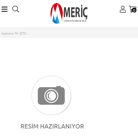
0
Anasayfa
Kyocera Mita
Kyocera Mita Digital Tonerler
TK-1270 Toner
Kyocera TK-1270 Smart Toner ECOSYS MA4000x MA4000fx MA4000wifx