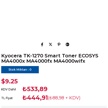
Kyocera TK-1270 Smart Toner ECOSYS
MA4000x MA4000fx MA4000wifx
Stok Miktarı
:
0
$9.25
₺533,89
KDV Dahil
₺444,91
(₺88,98 + KDV)
TL Fiyat