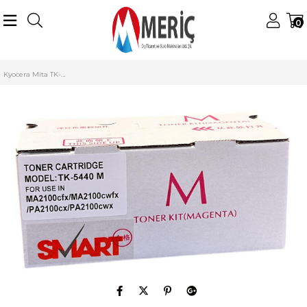
0
Anasayfa
Kyocera Mita
Kyocera Mita Renkli Tonerler
TK-5440 Toner
Kyocera Mita TK-5440 Smart Kırmızı Toner Ecosys MA-2100cwfx MA-2100cwfx TK-5430