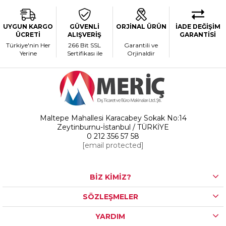
UYGUN KARGO
GÜVENLİ
ORJİNAL ÜRÜN
İADE DEĞİŞİM
ÜCRETİ
ALIŞVERİŞ
GARANTİSİ
Türkiye'nin Her
266 Bit SSL
Garantili ve
Yerine
Sertifikası ile
Orjinaldir
Maltepe Mahallesi Karacabey Sokak No:14
Zeytinburnu-İstanbul / TÜRKİYE
0 212 356 57 58
[email protected]
BİZ KİMİZ?
SÖZLEŞMELER
YARDIM