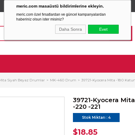
meric.com masaüstü bildirimlerine ekleyin.
TÜM ALIŞVERİŞLERİNİZDE
SABİT KARGO ÜCRETİ
meric.com özel fırsatlardan ve güncel kampanyalardan
haberiniz olsun ister misiniz?
Daha Sonra
Evet
Mita Siyah Beyaz Drumlar
MK-460 Drum
39721-Kyocera Mita -180 Katun
39721-Kyocera Mita
-220 -221
Stok Miktarı
:
4
$18.85