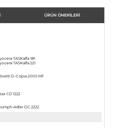
I
ÜRÜN ÖNERILERI
yocera TASKalfa 181
yocera TASKalfa 221
livetti D-Copia 2000 MF
tax CD 1222
riumph-Adler DC 2222