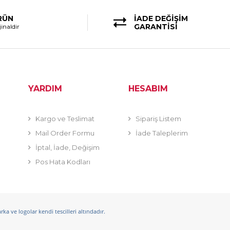
RÜN
İADE DEĞİŞİM
GARANTİSİ
inaldir
YARDIM
HESABIM
Kargo ve Teslimat
Sipariş Listem
Mail Order Formu
İade Taleplerim
İptal, İade, Değişim
Pos Hata Kodları
a ve logolar kendi tescilleri altındadır.