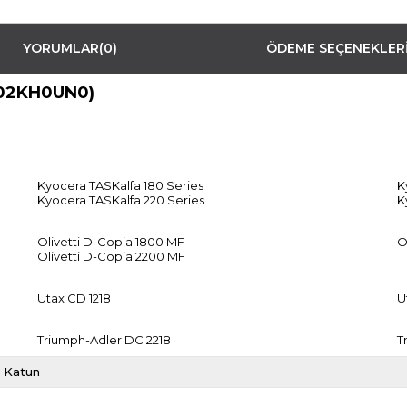
YORUMLAR
(0)
ÖDEME SEÇENEKLER
702KH0UN0)
Kyocera TASKalfa 180 Series
K
Kyocera TASKalfa 220 Series
K
Olivetti D-Copia 1800 MF
O
Olivetti D-Copia 2200 MF
Utax CD 1218
U
Triumph-Adler DC 2218
T
Katun