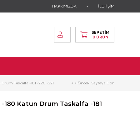
HAKKIMIZDA
İLETİŞİM
SEPETIM
0
ÜRÜN
 Drum Taskalfa -181 -220 -221
< < Önceki Sayfaya Dön
 -180 Katun Drum Taskalfa -181