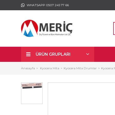
WHATSAPP 0507 245 77 66
ÜRÜN GRUPLARI
Anasayfa
Kyocera Mita
Kyocera Mita Drumlar
Kyocera 