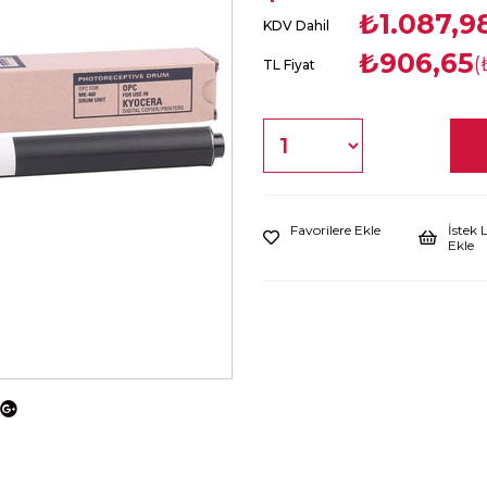
₺1.087,9
KDV Dahil
₺906,65
(
TL Fiyat
Favorilere Ekle
İstek 
Ekle