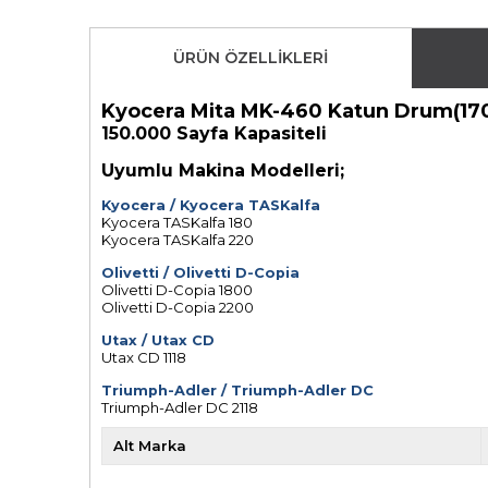
ÜRÜN ÖZELLIKLERI
Kyocera Mita MK-460 Katun Drum(1
150.000 Sayfa Kapasiteli
Uyumlu Makina Modelleri;
Kyocera
/
Kyocera TASKalfa
Kyocera TASKalfa 180
Kyocera TASKalfa 220
Olivetti
/
Olivetti D-Copia
Olivetti D-Copia 1800
Olivetti D-Copia 2200
U
tax
/
Utax CD
Utax CD 1118
Triumph-Adler
/
Triumph-Adler DC
Triumph-Adler DC 2118
Alt Marka