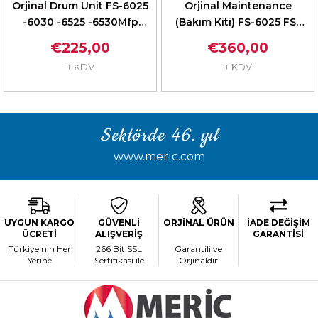
Orjinal Drum Unit FS-6025
Orjinal Maintenance
-6030 -6525 -6530Mfp
(Bakım Kiti) FS-6025 FS-
(302K393030)
6030 6525 6530
€225,00
€360,00
+ KDV
+ KDV
Sektörde 46. yıl
www.meric.com
UYGUN KARGO
GÜVENLİ
ORJİNAL ÜRÜN
İADE DEĞİŞİM
ÜCRETİ
ALIŞVERİŞ
GARANTİSİ
Türkiye'nin Her
266 Bit SSL
Garantili ve
Yerine
Sertifikası ile
Orjinaldir