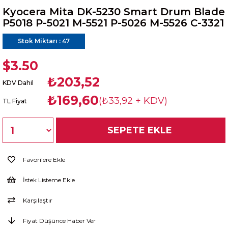
Kyocera Mita DK-5230 Smart Drum Blade
P5018 P-5021 M-5521 P-5026 M-5526 C-3321
Stok Miktarı
:
47
$3.50
₺203,52
KDV Dahil
₺169,60
(₺33,92 + KDV)
TL Fiyat
Favorilere Ekle
İstek Listeme Ekle
Karşılaştır
Fiyat Düşünce Haber Ver