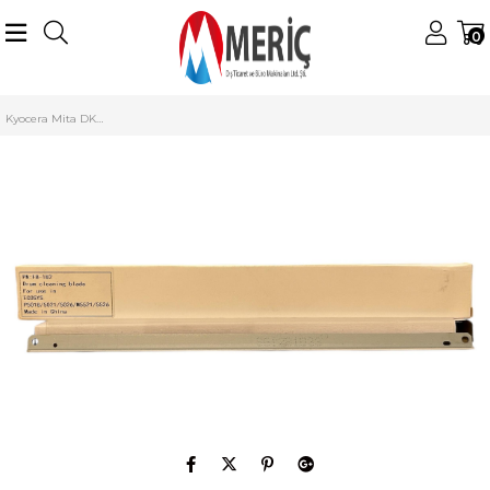
0
Anasayfa
Kyocera Mita
Kyocera Mita Drum Blade
DK-5230 Drum Blade
Kyocera Mita DK-5230 Smart Drum Blade P5018 P-5021 M-5521 P-5026 M-5526 C-3321