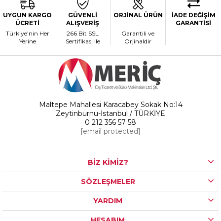
UYGUN KARGO
GÜVENLİ
ORJİNAL ÜRÜN
İADE DEĞİŞİM
ÜCRETİ
ALIŞVERİŞ
GARANTİSİ
Türkiye'nin Her
266 Bit SSL
Garantili ve
Yerine
Sertifikası ile
Orjinaldir
Maltepe Mahallesi Karacabey Sokak No:14
Zeytinburnu-İstanbul / TÜRKİYE
0 212 356 57 58
[email protected]
BİZ KİMİZ?
SÖZLEŞMELER
YARDIM
HESABIM