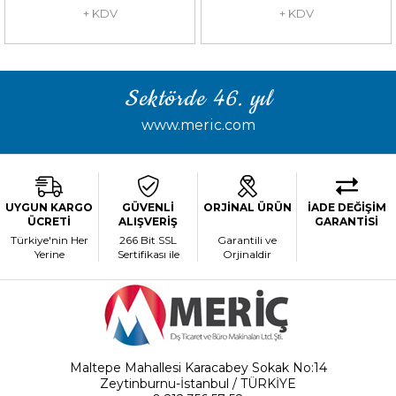
+ KDV
+ KDV
Sektörde 46. yıl
www.meric.com
UYGUN KARGO
GÜVENLİ
ORJİNAL ÜRÜN
İADE DEĞİŞİM
ÜCRETİ
ALIŞVERİŞ
GARANTİSİ
Türkiye'nin Her
266 Bit SSL
Garantili ve
Yerine
Sertifikası ile
Orjinaldir
Maltepe Mahallesi Karacabey Sokak No:14
Zeytinburnu-İstanbul / TÜRKİYE