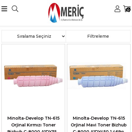
0
Anasayfa
Konica Minolta
Minolta Renkli Tonerler
TN-615 Toner
Sıralama
Filtreleme
Minolta-Develop TN-615
Minolta-Develop TN-615
Orjinal Kırmızı Toner
Orjinal Mavi Toner Bizhub
Bizhub C-8000 A1DY350
C-8000 A1DY450 1.469g.