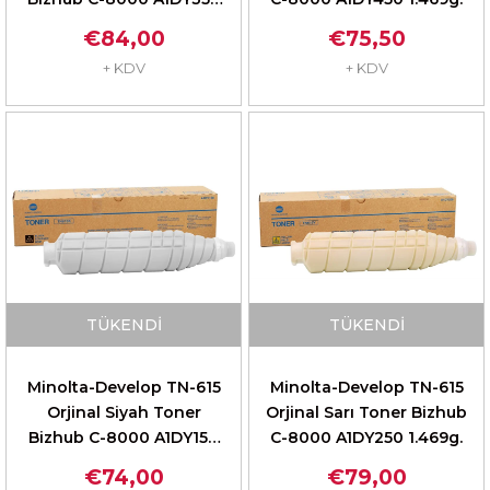
1.469g.
€84,00
€75,50
+ KDV
+ KDV
TÜKENDI
TÜKENDI
Minolta-Develop TN-615
Minolta-Develop TN-615
Orjinal Siyah Toner
Orjinal Sarı Toner Bizhub
Bizhub C-8000 A1DY150
C-8000 A1DY250 1.469g.
1.505g.
€74,00
€79,00