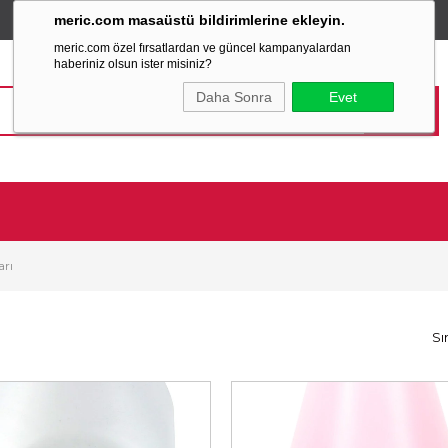
meric.com masaüstü bildirimlerine ekleyin.
TÜM ALIŞVERİŞLERİNİZDE
SABİT KARGO ÜCRETİ
meric.com özel fırsatlardan ve güncel kampanyalardan
haberiniz olsun ister misiniz?
Daha Sonra
Evet
arı