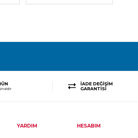
RÜN
İADE DEĞİŞİM
GARANTİSİ
inaldir
YARDIM
HESABIM