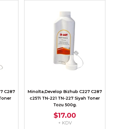
27 C287
Minolta,Develop Bizhub C227 C287
 Toner
c257i TN-221 TN-227 Siyah Toner
Tozu 500g.
$17.00
+ KDV