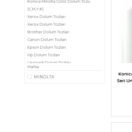
Konica Minolta Color Dolum Tozu
(C,M,Y,K)
Xerox Dolum Tozları
Xerox Dolum Tozları
Brother Dolum Tozları
Canon Dolum Tozları
Epson Dolum Tozları
Hp Dolum Tozları
Lexmark Dolum Tozları
Marka
Kyocera Mita Dolum Tozları
Konica 
MINOLTA
Muratec Dolum Tozları
Seri U
OKI Dolum Tozları
Panasonic Dolum Tozları
Sharp Dolum Tozları
Ricoh Dolum Tozları
Samsung Dolum Tozları
Toshiba Dolum Tozları