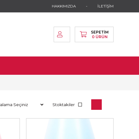
HAKKIMIZDA
İLETİŞİM
SEPETIM
0
ÜRÜN
Stoktakiler