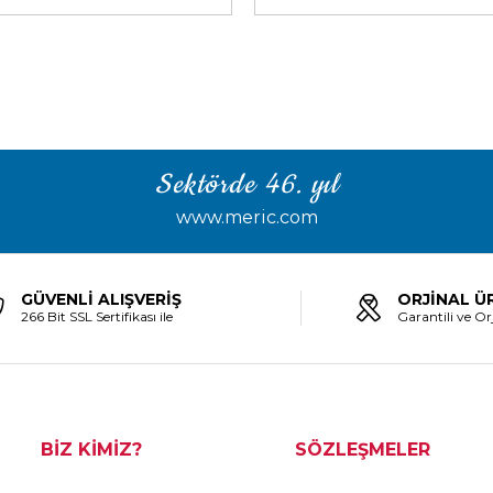
Sektörde 46. yıl
www.meric.com
GÜVENLİ ALIŞVERİŞ
ORJİNAL Ü
266 Bit SSL Sertifikası ile
Garantili ve Orj
BİZ KİMİZ?
SÖZLEŞMELER