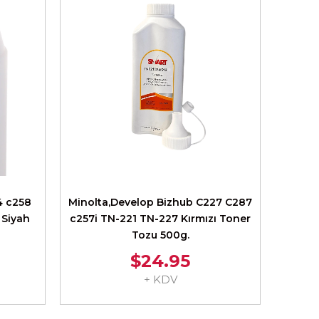
4 c258
Minolta,Develop Bizhub C227 C287
 Siyah
c257i TN-221 TN-227 Kırmızı Toner
Tozu 500g.
$24.95
+ KDV