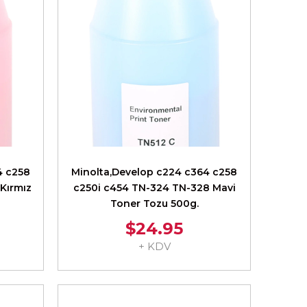
4 c258
Minolta,Develop c224 c364 c258
Kırmız
c250i c454 TN-324 TN-328 Mavi
Toner Tozu 500g.
$24.95
+ KDV