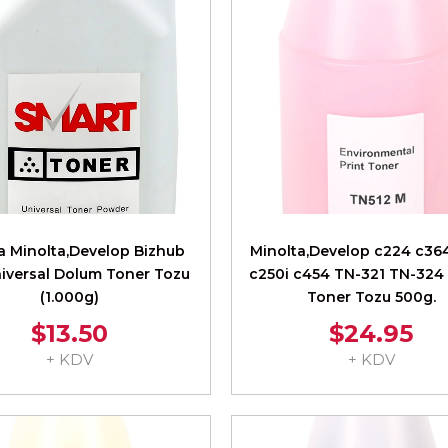
Minolta,Develop Bizhub
Minolta,Develop c224 c36
niversal Dolum Toner Tozu
c250i c454 TN-321 TN-324 
(1.000g)
Toner Tozu 500g.
$13.50
$24.95
+ KDV
+ KDV