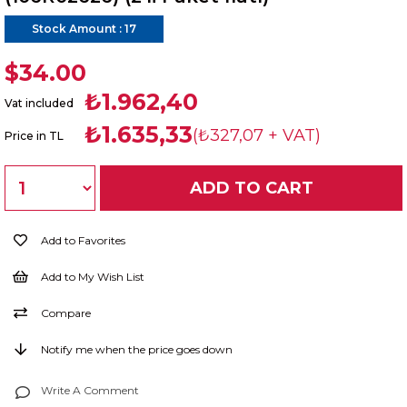
Stock Amount
:
17
$34.00
₺1.962,40
Vat included
₺1.635,33
(₺327,07 + VAT)
Price in TL
Add to Favorites
Add to My Wish List
Compare
Notify me when the price goes down
Write A Comment