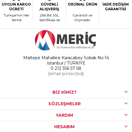
UYGUN KARGO
GÜVENLİ
ORJİNAL ÜRÜN
İADE DEĞİŞİM
ÜCRETİ
ALIŞVERİŞ
GARANTİSİ
Türkiye'nin Her
266 Bit SSL
Garantili ve
Yerine
Sertifikası ile
Orjinaldir
Maltepe Mahallesi Karacabey Sokak No:14
İstanbul / TÜRKİYE
0 212 356 57 58
[email protected]
BİZ KİMİZ?
SÖZLEŞMELER
YARDIM
HESABIM