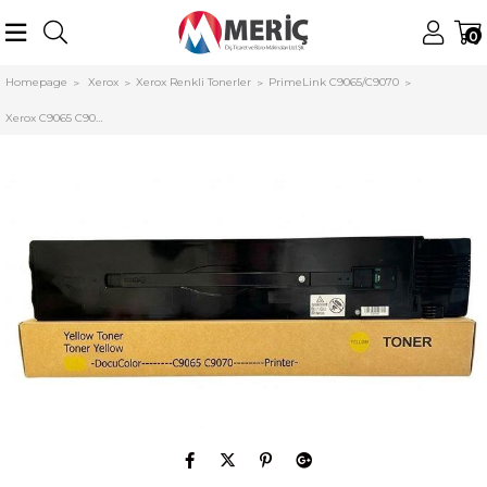
0
Homepage
Xerox
Xerox Renkli Tonerler
PrimeLink C9065/C9070
Xerox C9065 C9070 SMART Yüksek Kapasiteli Sarı Toner 006R1741 PrimeLink Seri