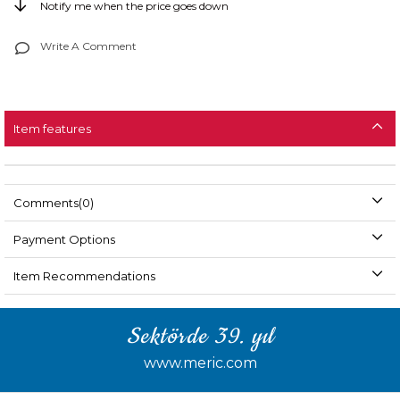
Notify me when the price goes down
Write A Comment
Item features
Comments
(0)
Payment Options
Item Recommendations
Sektörde 39. yıl
www.meric.com