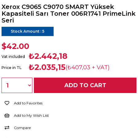
Xerox C9065 C9070 SMART Yüksek
Kapasiteli Sarı Toner 006R1741 PrimeLink
Seri
Stock Amount
:
5
$42.00
₺2.442,18
Vat included
₺2.035,15
(₺407,03 + VAT)
Price in TL
Add to Favorites
Add to My Wish List
Compare