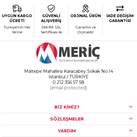
UYGUN KARGO
GÜVENLİ
ORJİNAL ÜRÜN
İADE DEĞİŞİM
ÜCRETİ
ALIŞVERİŞ
GARANTİSİ
Türkiye'nin Her
266 Bit SSL
Garantili ve
Yerine
Sertifikası ile
Orjinaldir
Maltepe Mahallesi Karacabey Sokak No:14
İstanbul / TÜRKİYE
0 212 356 57 58
[email protected]
BİZ KİMİZ?
SÖZLEŞMELER
YARDIM