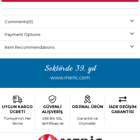
Comments
(0)
Payment Options
Item Recommendations
Sektörde 39. yıl
www.meric.com
UYGUN KARGO
GÜVENLİ
ORJİNAL ÜRÜN
İADE DEĞİŞİM
ÜCRETİ
ALIŞVERİŞ
GARANTİSİ
Türkiye'nin Her
266 Bit SSL
Garantili ve
Yerine
Sertifikası ile
Orjinaldir