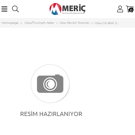
0
Homepage
Utax/Triumph-Adler
Utax Renkli Tonerler
Utax CK-8541 Smart Sarı Toner Utax/TA 3509ci