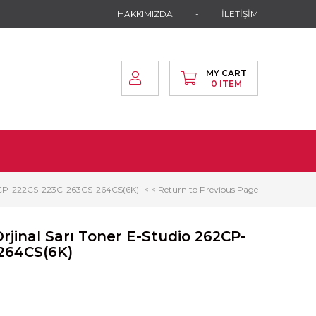
HAKKIMIZDA
İLETİŞİM
MY CART
0
ITEM
262CP-222CS-223C-263CS-264CS(6K)
< < Return to Previous Page
rjinal Sarı Toner E-Studio 262CP-
264CS(6K)