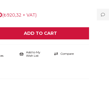
2
0
(₺920,32 + VAT)
Add to My
Compare
tes
Wish List