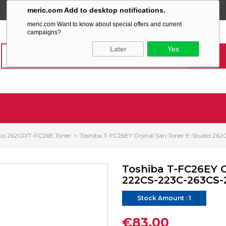
meric.com Add to desktop notifications.
SABİT KARGO ÜCRETİ
meric.com Want to know about special offers and current
campaigns?
Later
Yes
dio 262CP/T-FC26E Toner
Toshiba T-FC26EY Orjinal Sarı Toner E-Studio 
Toshiba T-FC26EY O
222CS-223C-263CS-
Stock Amount
:
1
€83,00