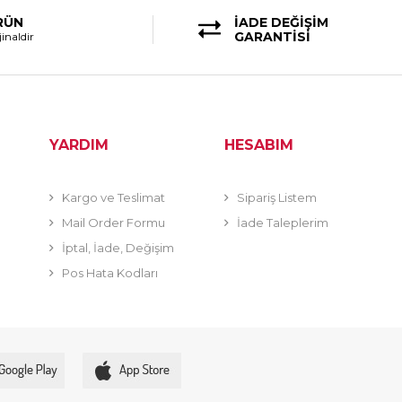
RÜN
İADE DEĞİŞİM
GARANTİSİ
inaldir
YARDIM
HESABIM
Kargo ve Teslimat
Sipariş Listem
Mail Order Formu
İade Taleplerim
İptal, İade, Değişim
Pos Hata Kodları