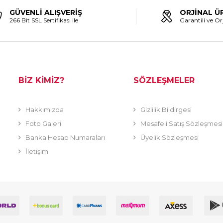
GÜVENLİ ALIŞVERİŞ
ORJİNAL Ü
266 Bit SSL Sertifikası ile
Garantili ve Orj
BİZ KİMİZ?
SÖZLEŞMELER
Hakkımızda
Gizlilik Bildirgesi
Foto Galeri
Mesafeli Satış Sözleşmesi
Banka Hesap Numaraları
Üyelik Sözleşmesi
İletişim