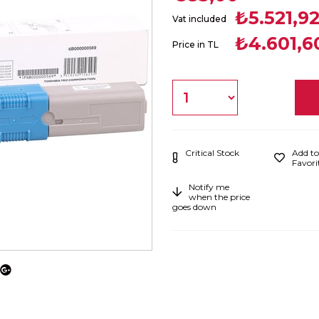
₺5.521,9
Vat included
₺4.601,6
Price in TL
Critical Stock
Add to
Favori
Notify me
when the price
goes down