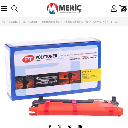
0
Homepage
Samsung
Samsung Renkli Muadil Tonerler
Samsung CLT-404Y Sarı Polytoner C430-C480 (1.000 Sayfa)