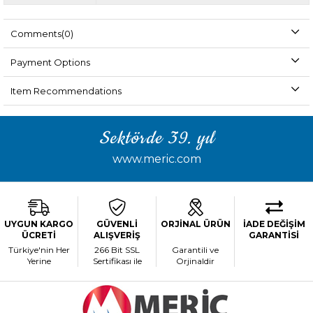
Comments
(0)
Payment Options
Item Recommendations
Sektörde 39. yıl
www.meric.com
UYGUN KARGO
GÜVENLİ
ORJİNAL ÜRÜN
İADE DEĞİŞİM
ÜCRETİ
ALIŞVERİŞ
GARANTİSİ
Türkiye'nin Her
266 Bit SSL
Garantili ve
Yerine
Sertifikası ile
Orjinaldir