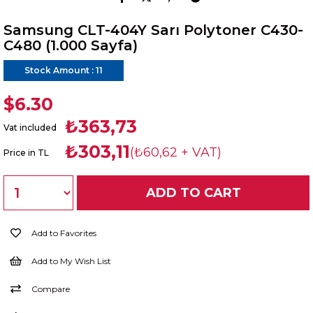
Samsung CLT-404Y Sarı Polytoner C430-
C480 (1.000 Sayfa)
Stock Amount
:
11
$6.30
₺363,73
Vat included
₺303,11
(₺60,62 + VAT)
Price in TL
Add to Favorites
Add to My Wish List
Compare