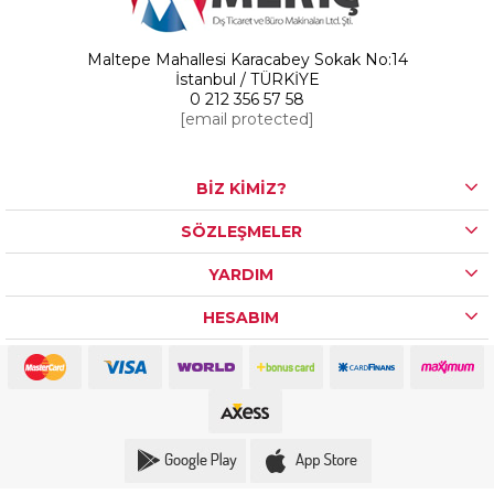
Maltepe Mahallesi Karacabey Sokak No:14
İstanbul / TÜRKİYE
0 212 356 57 58
[email protected]
BİZ KİMİZ?
SÖZLEŞMELER
YARDIM
HESABIM