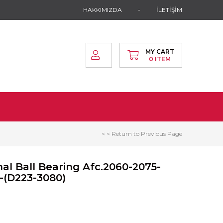
HAKKIMIZDA
İLETİŞİM
MY CART
0
ITEM
< < Return to Previous Page
al Ball Bearing Afc.2060-2075-
-(D223-3080)