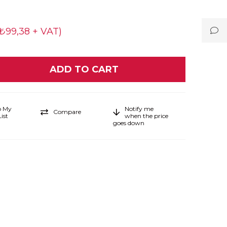
(₺99,38 + VAT)
o My
Notify me
Compare
ist
when the price
goes down