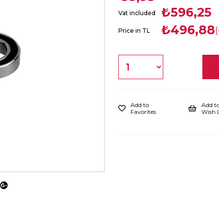
₺596,25
Vat included
₺496,88
Price in TL
Add to
Add t
Favorites
Wish L