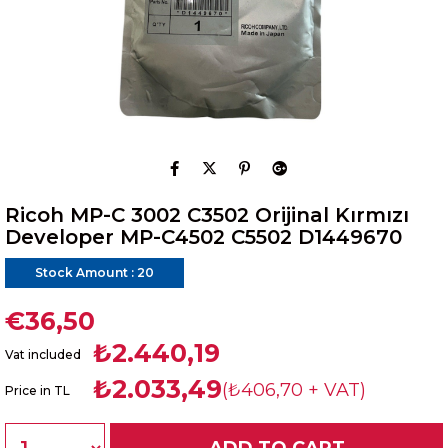
Ricoh MP-C 3002 C3502 Orijinal Kırmızı
Developer MP-C4502 C5502 D1449670
Stock Amount
:
20
€36,50
₺2.440,19
Vat included
₺2.033,49
(₺406,70 + VAT)
Price in TL