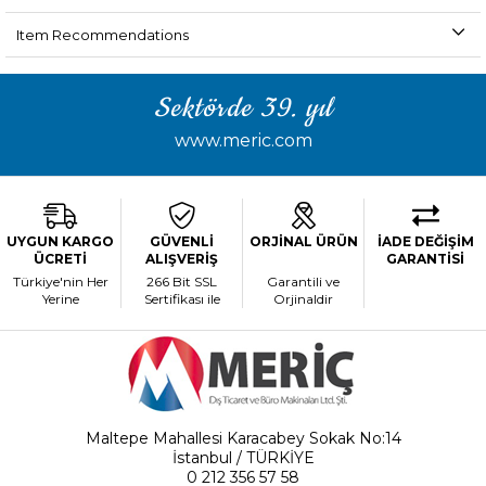
Item Recommendations
Sektörde 39. yıl
www.meric.com
UYGUN KARGO
GÜVENLİ
ORJİNAL ÜRÜN
İADE DEĞİŞİM
ÜCRETİ
ALIŞVERİŞ
GARANTİSİ
Türkiye'nin Her
266 Bit SSL
Garantili ve
Yerine
Sertifikası ile
Orjinaldir
Maltepe Mahallesi Karacabey Sokak No:14
İstanbul / TÜRKİYE
0 212 356 57 58