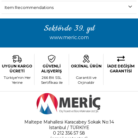
Item Recommendations
Sektörde 39. yıl
www.meric.com
UYGUN KARGO
GÜVENLİ
ORJİNAL ÜRÜN
İADE DEĞİŞİM
ÜCRETİ
ALIŞVERİŞ
GARANTİSİ
Türkiye'nin Her
266 Bit SSL
Garantili ve
Yerine
Sertifikası ile
Orjinaldir
Maltepe Mahallesi Karacabey Sokak No:14
İstanbul / TÜRKİYE
0 212 356 57 58