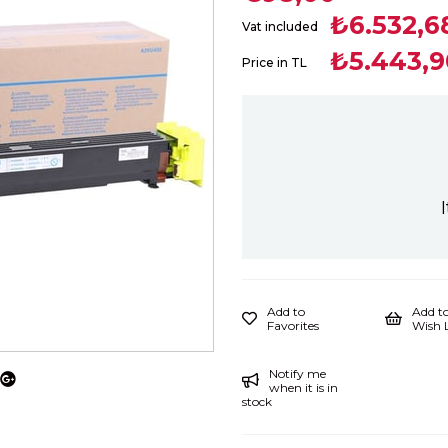
₺6.532,6
Vat included
₺5.443,9
Price in TL
Add to
Add t
Favorites
Wish L
Notify me
when it is in
stock