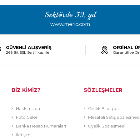
Sektörde 39. yıl
www.meric.com
GÜVENLİ ALIŞVERİŞ
ORJİNAL Ü
266 Bit SSL Sertifikası ile
Garantili ve Orj
BİZ KİMİZ?
SÖZLEŞMELER
Hakkımızda
Gizlilik Bildirgesi
Foto Galeri
Mesafeli Satış Sözleşmesi
Banka Hesap Numaraları
Üyelik Sözleşmesi
İletişim