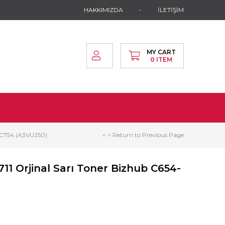
HAKKIMIZDA
İLETİŞİM
MY CART
0
ITEM
4-C754 (A3VU250)
< < Return to Previous Page
11 Orjinal Sarı Toner Bizhub C654-