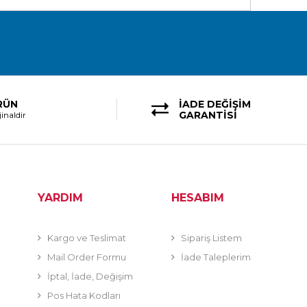
RÜN
İADE DEĞİŞİM
GARANTİSİ
inaldir
YARDIM
HESABIM
Kargo ve Teslimat
Sipariş Listem
Mail Order Formu
İade Taleplerim
İptal, İade, Değişim
Pos Hata Kodları