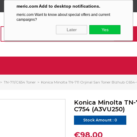
meric.com Add to desktop notifications.
SABİT KARGO ÜCRETİ
meric.com Want to know about special offers and current
campaigns?
Later
Yes
TN-711/C654 Toner
Konica Minolta TN-711 Orjinal Sarı Toner Bizhub C65
Konica Minolta TN-7
C754 (A3VU250)
Stock Amount
:
0
€98,00