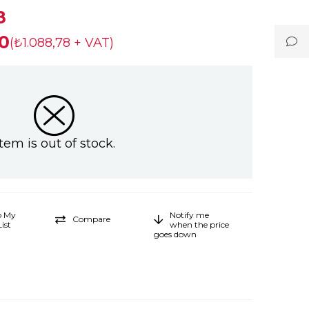
8
0
(₺1.088,78 + VAT)
Item is out of stock.
o My
Notify me
Compare
ist
when the price
goes down