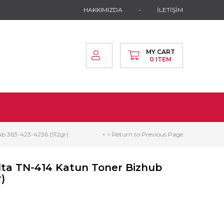
HAKKIMIZDA
İLETİŞİM
MY CART
0
ITEM
b 363-423-4236 (512gr)
< < Return to Previous Page
lta TN-414 Katun Toner Bizhub
)