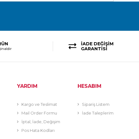
RÜN
İADE DEĞİŞİM
GARANTİSİ
inaldir
YARDIM
HESABIM
Kargo ve Teslimat
Sipariş Listem
Mail Order Formu
İade Taleplerim
İptal, İade, Değişim
Pos Hata Kodları