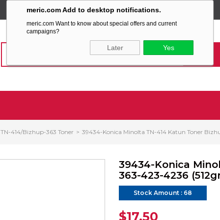
meric.com Add to desktop notifications.
SABİT KARGO ÜCRETİ
meric.com Want to know about special offers and current
campaigns?
Later
Yes
TN-414/Bizhup-363 Toner
39434-Konica Minolta TN-414 Katun Toner Bizhu
39434-Konica Mino
363-423-4236 (512gr
Stock Amount
:
68
$17.50