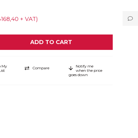
₺168,40 + VAT)
o My
Notify me
Compare
ist
when the price
goes down