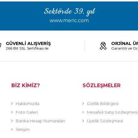
Sektörde 39. yıl
www.meric.com
GÜVENLİ ALIŞVERİŞ
ORJİNAL Ü
266 Bit SSL Sertifikası ile
Garantili ve Orj
BİZ KİMİZ?
SÖZLEŞMELER
Hakkımızda
Gizlilik Bildirgesi
Foto Galeri
Mesafeli Satış Sözleşmesi
Banka Hesap Numaraları
Üyelik Sözleşmesi
İletişim