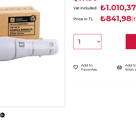
₺1.010,37
Vat included
₺841,98
(
Price in TL
Add to
Add t
Favorites
Wish L