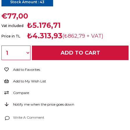
Stock Amount
:
43
€77,00
₺5.176,71
Vat included
₺4.313,93
(₺862,79 + VAT)
Price in TL
Add to Favorites
Add to My Wish List
Compare
Notify me when the price goes down
Write A Comment