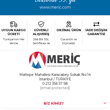
Sektörde 39. yıl
www.meric.com
UYGUN KARGO
GÜVENLİ
ORJİNAL ÜRÜN
İADE DEĞİŞİM
ÜCRETİ
ALIŞVERİŞ
GARANTİSİ
Türkiye'nin Her
266 Bit SSL
Garantili ve
Yerine
Sertifikası ile
Orjinaldir
Maltepe Mahallesi Karacabey Sokak No:14
İstanbul / TÜRKİYE
0 212 356 57 58
[email protected]
BİZ KİMİZ?