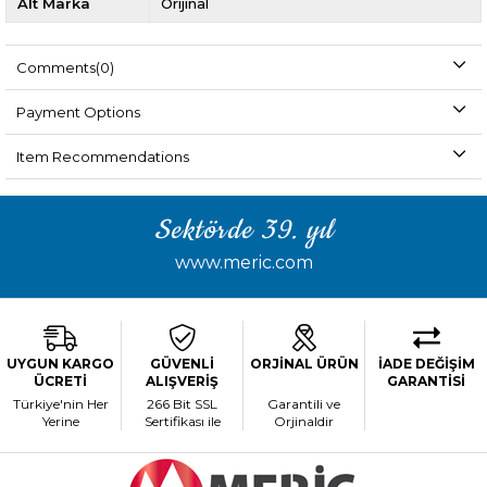
Alt Marka
Orijinal
Comments
(0)
Payment Options
Item Recommendations
Sektörde 39. yıl
www.meric.com
UYGUN KARGO
GÜVENLİ
ORJİNAL ÜRÜN
İADE DEĞİŞİM
ÜCRETİ
ALIŞVERİŞ
GARANTİSİ
Türkiye'nin Her
266 Bit SSL
Garantili ve
Yerine
Sertifikası ile
Orjinaldir