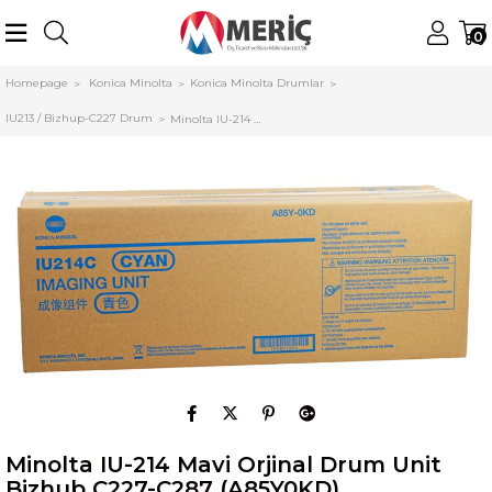
0
Homepage
Konica Minolta
Konica Minolta Drumlar
IU213 / Bizhup-C227 Drum
Minolta IU-214 Mavi Orjinal Drum Unit Bizhub C227-C287 (A85Y0KD)
Minolta IU-214 Mavi Orjinal Drum Unit
Bizhub C227-C287 (A85Y0KD)