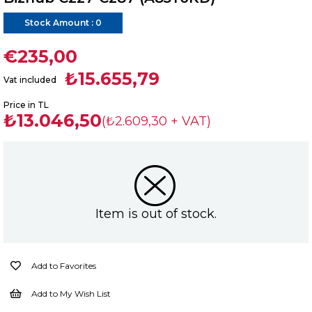
Stock Amount
:
0
€235,00
₺15.655,79
Vat included
Price in TL
₺13.046,50
(₺2.609,30 + VAT)
Item is out of stock.
Add to Favorites
Add to My Wish List