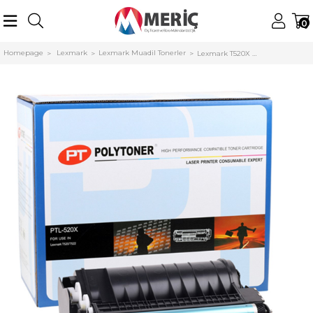
0
Homepage
Lexmark
Lexmark Muadil Tonerler
Lexmark T520X Polytoner T522 (12A6835)(20.000 Sayfa)