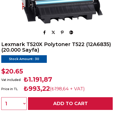
Lexmark T520X Polytoner T522 (12A6835)
(20.000 Sayfa)
Stock Amount
:
30
$20.65
₺1.191,87
Vat included
₺993,22
(₺198,64 + VAT)
Price in TL