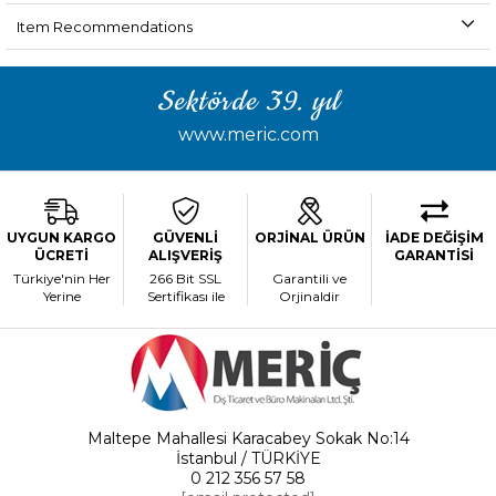
Item Recommendations
Sektörde 39. yıl
www.meric.com
UYGUN KARGO
GÜVENLİ
ORJİNAL ÜRÜN
İADE DEĞİŞİM
ÜCRETİ
ALIŞVERİŞ
GARANTİSİ
Türkiye'nin Her
266 Bit SSL
Garantili ve
Yerine
Sertifikası ile
Orjinaldir
Maltepe Mahallesi Karacabey Sokak No:14
İstanbul / TÜRKİYE
0 212 356 57 58