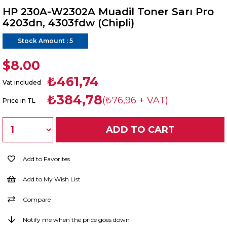
HP 230A-W2302A Muadil Toner Sarı Pro
4203dn, 4303fdw (Chipli)
Stock Amount
:
5
$8.00
₺461,74
Vat included
₺384,78
(₺76,96 + VAT)
Price in TL
Add to Favorites
Add to My Wish List
Compare
Notify me when the price goes down