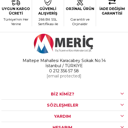
UYGUN KARGO
GÜVENLİ
ORJİNAL ÜRÜN
İADE DEĞİŞİM
ÜCRETİ
ALIŞVERİŞ
GARANTİSİ
Türkiye'nin Her
266 Bit SSL
Garantili ve
Yerine
Sertifikası ile
Orjinaldir
Maltepe Mahallesi Karacabey Sokak No:14
İstanbul / TÜRKİYE
0 212 356 57 58
[email protected]
BİZ KİMİZ?
SÖZLEŞMELER
YARDIM
HESABIM