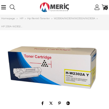
0
Homepage
HP
Hp Renkli Tonerler
W2300A/W2301A/W2302A/W2303A
HP 230A-W2302A Muadil Toner Sarı Pro 4203dn, 4303fdw (Chipli)