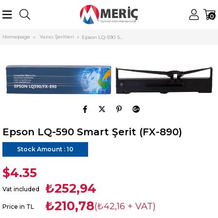
0
Homepage
Yazıcı Şeritleri
Epson LQ-590 Smart Şerit (FX-890)
Epson LQ-590 Smart Şerit (FX-890)
Stock Amount
:
10
$4.35
₺252,94
Vat included
₺210,78
(₺42,16 + VAT)
Price in TL