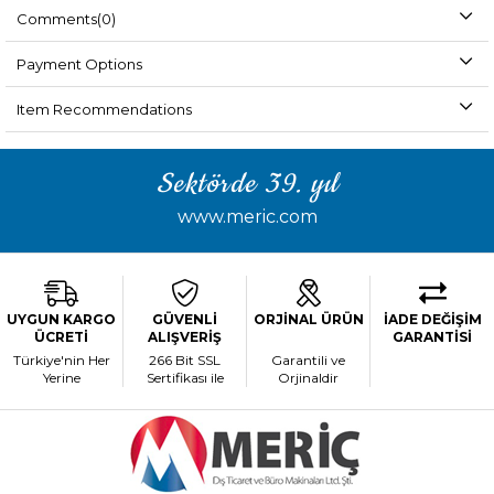
Comments
(0)
Payment Options
Item Recommendations
Sektörde 39. yıl
www.meric.com
UYGUN KARGO
GÜVENLİ
ORJİNAL ÜRÜN
İADE DEĞİŞİM
ÜCRETİ
ALIŞVERİŞ
GARANTİSİ
Türkiye'nin Her
266 Bit SSL
Garantili ve
Yerine
Sertifikası ile
Orjinaldir