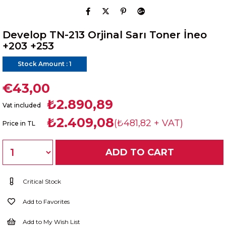
Develop TN-213 Orjinal Sarı Toner İneo
+203 +253
Stock Amount
:
1
€43,00
₺2.890,89
Vat included
₺2.409,08
(₺481,82 + VAT)
Price in TL
Critical Stock
Add to Favorites
Add to My Wish List