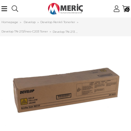
0
Homepage
Develop
Develop Renkli Tonerler
Develop TN-213/İneo-C203 Toner
Develop TN-213 Orjinal Sarı Toner İneo +203 +253