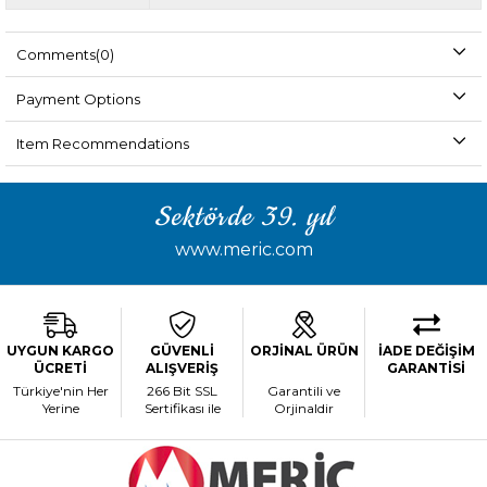
Comments
(0)
Payment Options
Item Recommendations
Sektörde 39. yıl
www.meric.com
UYGUN KARGO
GÜVENLİ
ORJİNAL ÜRÜN
İADE DEĞİŞİM
ÜCRETİ
ALIŞVERİŞ
GARANTİSİ
Türkiye'nin Her
266 Bit SSL
Garantili ve
Yerine
Sertifikası ile
Orjinaldir