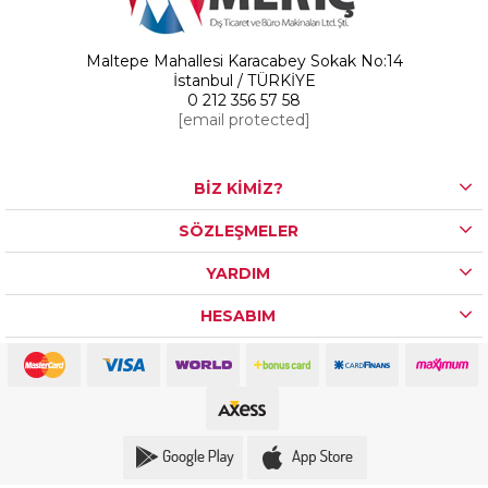
Maltepe Mahallesi Karacabey Sokak No:14
İstanbul / TÜRKİYE
0 212 356 57 58
[email protected]
BİZ KİMİZ?
SÖZLEŞMELER
YARDIM
HESABIM