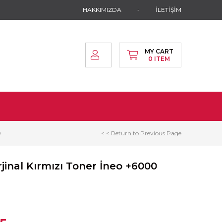
HAKKIMIZDA
İLETİŞİM
MY CART
0
ITEM
0
< < Return to Previous Page
jinal Kırmızı Toner İneo +6000