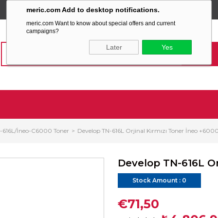
meric.com Add to desktop notifications.
SABİT KARGO ÜCRETİ
meric.com Want to know about special offers and current
campaigns?
Later
Yes
-616L/İneo-C6000 Toner
Develop TN-616L Orjinal Kırmızı Toner İneo +600
Develop TN-616L Or
Stock Amount
:
0
€71,50