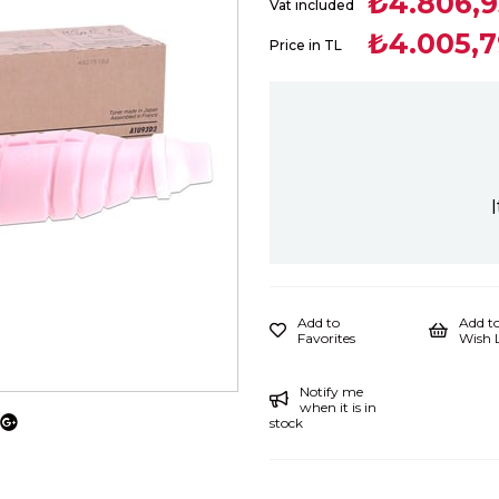
₺4.806,9
Vat included
₺4.005,7
Price in TL
Add to
Add t
Favorites
Wish L
Notify me
when it is in
stock