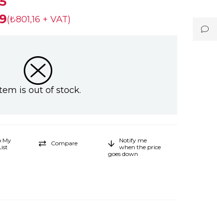
5
9
(₺801,16 + VAT)
Item is out of stock.
o My
Notify me
Compare
ist
when the price
goes down