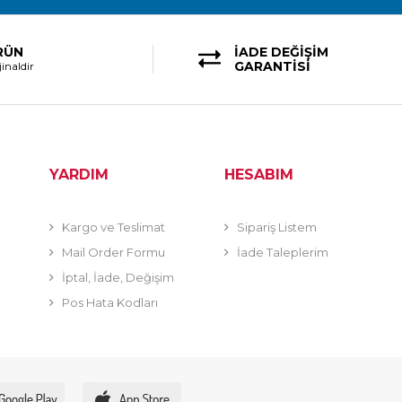
RÜN
İADE DEĞİŞİM
GARANTİSİ
inaldir
YARDIM
HESABIM
Kargo ve Teslimat
Sipariş Listem
Mail Order Formu
İade Taleplerim
İptal, İade, Değişim
Pos Hata Kodları