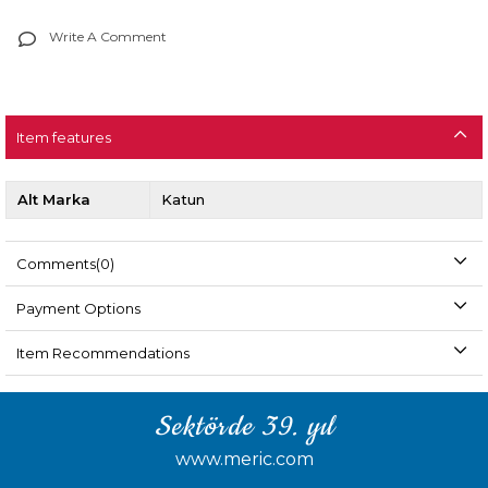
Write A Comment
Item features
Alt Marka
Katun
Comments
(0)
Payment Options
Item Recommendations
Sektörde 39. yıl
www.meric.com