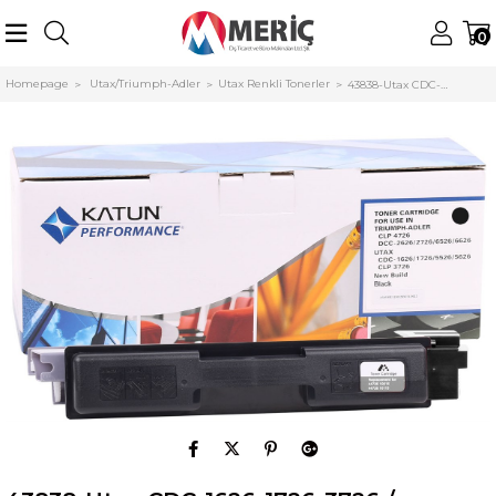
0
Homepage
Utax/Triumph-Adler
Utax Renkli Tonerler
43838-Utax CDC-1626-1726-3726 / Triumph Adler DCC-5526-6526 Katun Siyah Toner