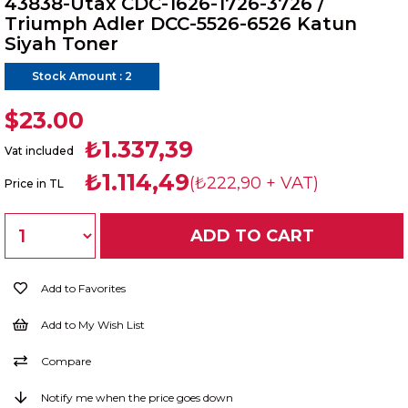
43838-Utax CDC-1626-1726-3726 /
Triumph Adler DCC-5526-6526 Katun
Siyah Toner
Stock Amount
:
2
$23.00
₺1.337,39
Vat included
₺1.114,49
(₺222,90 + VAT)
Price in TL
Add to Favorites
Add to My Wish List
Compare
Notify me when the price goes down