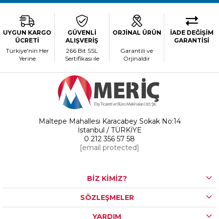
UYGUN KARGO
GÜVENLİ
ORJİNAL ÜRÜN
İADE DEĞİŞİM
ÜCRETİ
ALIŞVERİŞ
GARANTİSİ
Türkiye'nin Her
266 Bit SSL
Garantili ve
Yerine
Sertifikası ile
Orjinaldir
Maltepe Mahallesi Karacabey Sokak No:14
İstanbul / TÜRKİYE
0 212 356 57 58
[email protected]
BİZ KİMİZ?
SÖZLEŞMELER
YARDIM