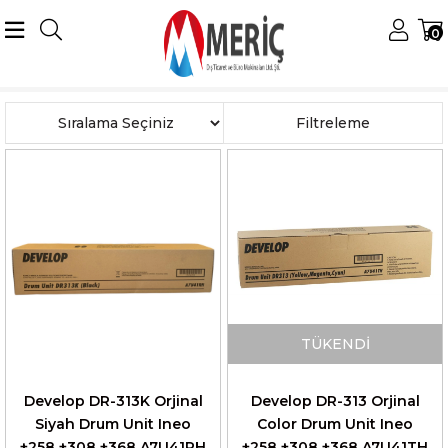
0
Anasayfa
Develop
Develop Drumlar
Develop DR-313 Drum
Sıralama
Filtreleme
TÜKENDI
Develop DR-313K Orjinal
Develop DR-313 Orjinal
Siyah Drum Unit Ineo
Color Drum Unit Ineo
+258 +308 +368 A7U41RH
+258 +308 +368 A7U41TH