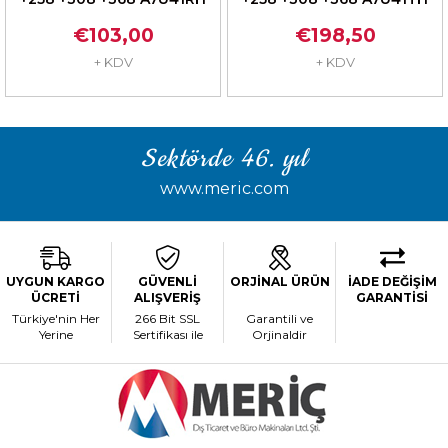
€103,00
€198,50
+ KDV
+ KDV
Sektörde 46. yıl
www.meric.com
UYGUN KARGO
GÜVENLİ
ORJİNAL ÜRÜN
İADE DEĞİŞİM
ÜCRETİ
ALIŞVERİŞ
GARANTİSİ
Türkiye'nin Her
266 Bit SSL
Garantili ve
Yerine
Sertifikası ile
Orjinaldir