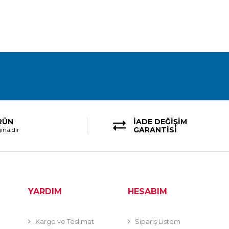
RÜN
İADE DEĞİŞİM
GARANTİSİ
inaldir
YARDIM
HESABIM
Kargo ve Teslimat
Sipariş Listem