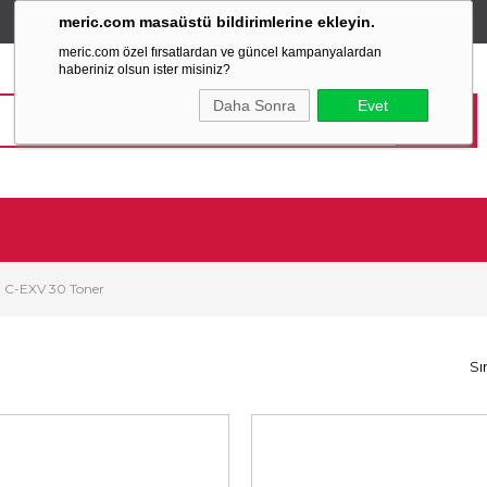
meric.com masaüstü bildirimlerine ekleyin.
TÜM ALIŞVERİŞLERİNİZDE
SABİT KARGO ÜCRETİ
meric.com özel fırsatlardan ve güncel kampanyalardan
haberiniz olsun ister misiniz?
Daha Sonra
Evet
 C-EXV 30 Toner