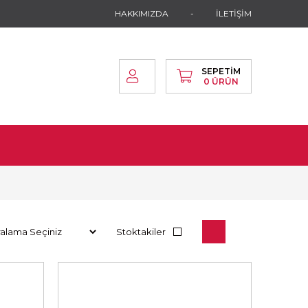
HAKKIMIZDA
İLETİŞİM
SEPETIM
0
ÜRÜN
Stoktakiler