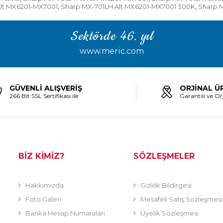
lt MX6201-MX7001
Sharp MX-701LH Alt MX6201-MX7001 300K
Sharp M
,
,
Sektörde 46. yıl
www.meric.com
GÜVENLİ ALIŞVERİŞ
ORJİNAL Ü
266 Bit SSL Sertifikası ile
Garantili ve Orj
BİZ KİMİZ?
SÖZLEŞMELER
Hakkımızda
Gizlilik Bildirgesi
Foto Galeri
Mesafeli Satış Sözleşmesi
Banka Hesap Numaraları
Üyelik Sözleşmesi