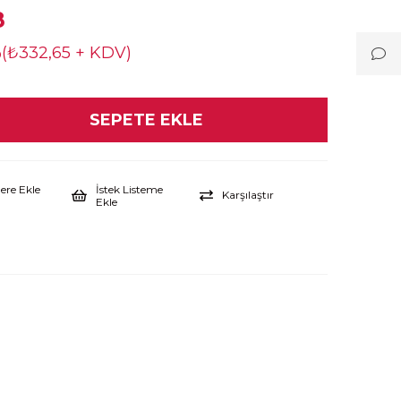
8
3
(₺332,65 + KDV)
lere Ekle
İstek Listeme
Karşılaştır
Ekle