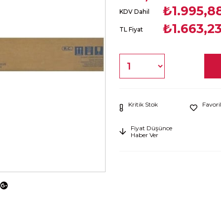
₺1.995,8
KDV Dahil
₺1.663,2
TL Fiyat
Kritik Stok
Favori
Fiyat Düşünce
Haber Ver