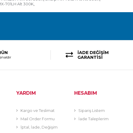
X-701LH Alt 300K
,
RÜN
İADE DEĞİŞİM
GARANTİSİ
inaldir
YARDIM
HESABIM
Kargo ve Teslimat
Sipariş Listem
Mail Order Formu
İade Taleplerim
İptal, İade, Değişim