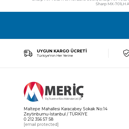
Sharp MX-701LH A
UYGUN KARGO ÜCRETİ
Türkiye'nin Her Yerine
Maltepe Mahallesi Karacabey Sokak No:14
Zeytinburnu-İstanbul / TÜRKİYE
0 212 356 57 58
[email protected]