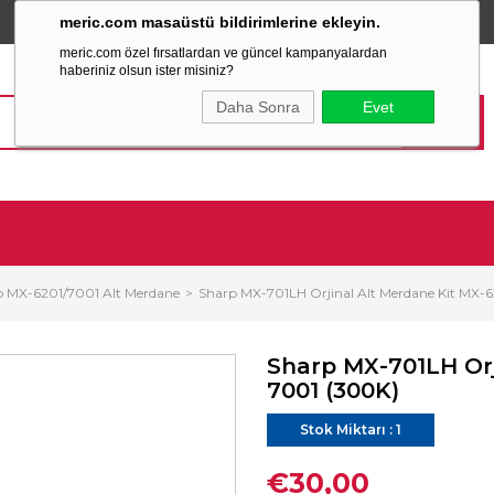
meric.com masaüstü bildirimlerine ekleyin.
TÜM ALIŞVERİŞLERİNİZDE
SABİT KARGO ÜCRETİ
meric.com özel fırsatlardan ve güncel kampanyalardan
haberiniz olsun ister misiniz?
Daha Sonra
Evet
p MX-6201/7001 Alt Merdane
Sharp MX-701LH Orjinal Alt Merdane Kit MX-
Sharp MX-701LH Orj
7001 (300K)
Stok Miktarı
:
1
€30,00