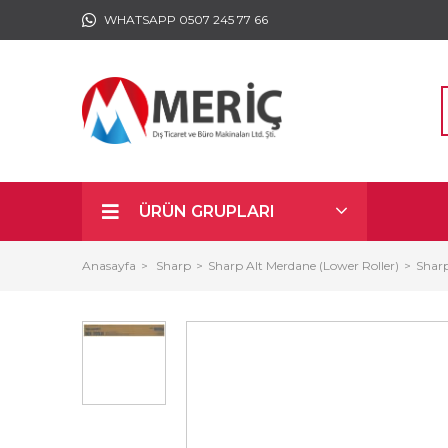
WHATSAPP 0507 245 77 66
ÜRÜN GRUPLARI
Anasayfa
Sharp
Sharp Alt Merdane (Lower Roller)
Shar