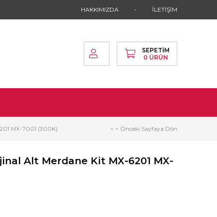
HAKKIMIZDA
İLETİŞİM
SEPETIM
0
ÜRÜN
6201 MX-7001 (300K)
< < Önceki Sayfaya Dön
inal Alt Merdane Kit MX-6201 MX-