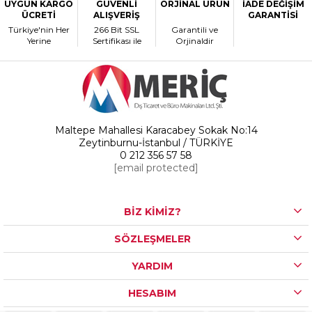
UYGUN KARGO
GÜVENLİ
ORJİNAL ÜRÜN
İADE DEĞİŞİM
ÜCRETİ
ALIŞVERİŞ
GARANTİSİ
Türkiye'nin Her
266 Bit SSL
Garantili ve
Yerine
Sertifikası ile
Orjinaldir
Maltepe Mahallesi Karacabey Sokak No:14
Zeytinburnu-İstanbul / TÜRKİYE
0 212 356 57 58
[email protected]
BİZ KİMİZ?
SÖZLEŞMELER
YARDIM
HESABIM