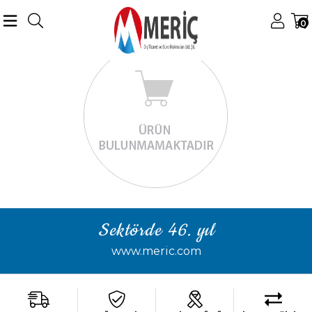
0
Sektörde 46. yıl
www.meric.com