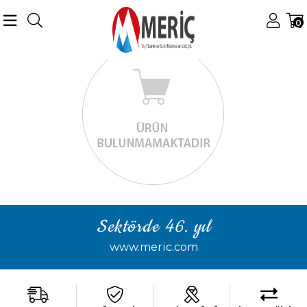
0
Sektörde 46. yıl
www.meric.com