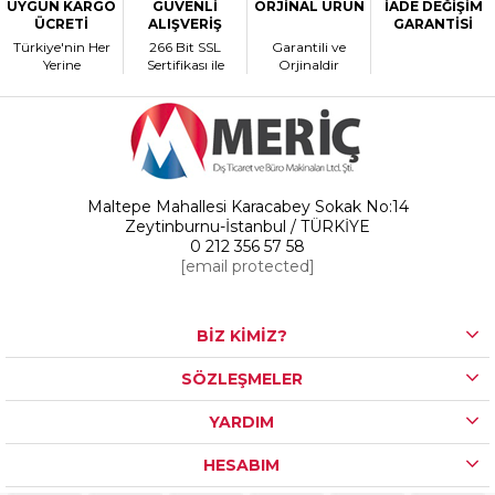
UYGUN KARGO
GÜVENLİ
ORJİNAL ÜRÜN
İADE DEĞİŞİM
ÜCRETİ
ALIŞVERİŞ
GARANTİSİ
Türkiye'nin Her
266 Bit SSL
Garantili ve
Yerine
Sertifikası ile
Orjinaldir
Maltepe Mahallesi Karacabey Sokak No:14
Zeytinburnu-İstanbul / TÜRKİYE
0 212 356 57 58
[email protected]
BİZ KİMİZ?
SÖZLEŞMELER
YARDIM
HESABIM