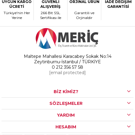
UYGUN KARGO
GÜVENLİ
ORJİNAL ÜRÜN
İADE DEĞİŞİM
ÜCRETİ
ALIŞVERİŞ
GARANTİSİ
Türkiye'nin Her
266 Bit SSL
Garantili ve
Yerine
Sertifikası ile
Orjinaldir
Maltepe Mahallesi Karacabey Sokak No:14
Zeytinburnu-İstanbul / TÜRKİYE
0 212 356 57 58
[email protected]
BİZ KİMİZ?
SÖZLEŞMELER
YARDIM
HESABIM