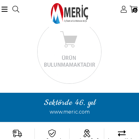
0
Sektörde 46. yıl
www.meric.com