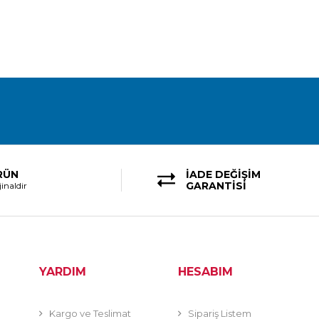
RÜN
İADE DEĞİŞİM
GARANTİSİ
inaldir
YARDIM
HESABIM
Kargo ve Teslimat
Sipariş Listem