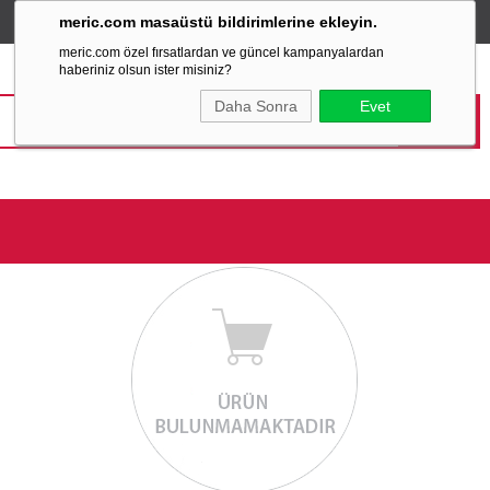
meric.com masaüstü bildirimlerine ekleyin.
TÜM ALIŞVERİŞLERİNİZDE
SABİT KARGO ÜCRETİ
meric.com özel fırsatlardan ve güncel kampanyalardan
haberiniz olsun ister misiniz?
Daha Sonra
Evet