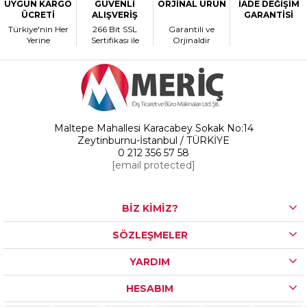
UYGUN KARGO
GÜVENLİ
ORJİNAL ÜRÜN
İADE DEĞİŞİM
ÜCRETİ
ALIŞVERİŞ
GARANTİSİ
Türkiye'nin Her
266 Bit SSL
Garantili ve
Yerine
Sertifikası ile
Orjinaldir
Maltepe Mahallesi Karacabey Sokak No:14
Zeytinburnu-İstanbul / TÜRKİYE
0 212 356 57 58
[email protected]
BİZ KİMİZ?
SÖZLEŞMELER
YARDIM
HESABIM