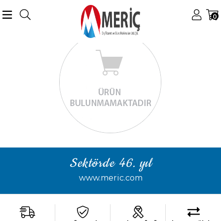
0
Sektörde 46. yıl
www.meric.com