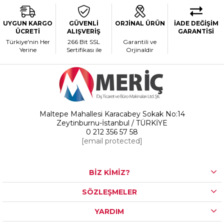
UYGUN KARGO
GÜVENLİ
ORJİNAL ÜRÜN
İADE DEĞİŞİM
ÜCRETİ
ALIŞVERİŞ
GARANTİSİ
Türkiye'nin Her
266 Bit SSL
Garantili ve
Yerine
Sertifikası ile
Orjinaldir
Maltepe Mahallesi Karacabey Sokak No:14
Zeytinburnu-İstanbul / TÜRKİYE
0 212 356 57 58
[email protected]
BİZ KİMİZ?
SÖZLEŞMELER
YARDIM